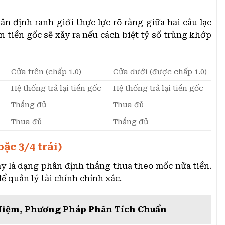
phân định ranh giới thực lực rõ ràng giữa hai câu lạc
 tiền gốc sẽ xảy ra nếu cách biệt tỷ số trùng khớp
Cửa trên (chấp 1.0)
Cửa dưới (được chấp 1.0)
Hệ thống trả lại tiền gốc
Hệ thống trả lại tiền gốc
Thắng đủ
Thua đủ
Thua đủ
Thắng đủ
ặc 3/4 trái)
 đây là dạng phân định thắng thua theo mốc nửa tiền.
ể quản lý tài chính chính xác.
 Niệm, Phương Pháp Phân Tích Chuẩn