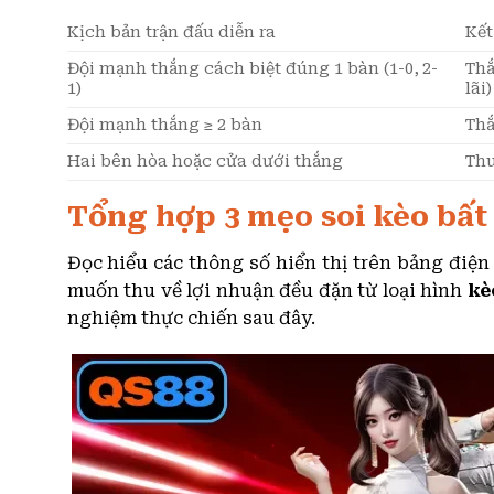
Kịch bản trận đấu diễn ra
Kết
Đội mạnh thắng cách biệt đúng 1 bàn (1-0, 2-
Thắ
1)
lãi)
Đội mạnh thắng ≥ 2 bàn
Thắ
Hai bên hòa hoặc cửa dưới thắng
Thu
Tổng hợp 3 mẹo soi kèo bất 
Đọc hiểu các thông số hiển thị trên bảng điện 
muốn thu về lợi nhuận đều đặn từ loại hình
kè
nghiệm thực chiến sau đây.