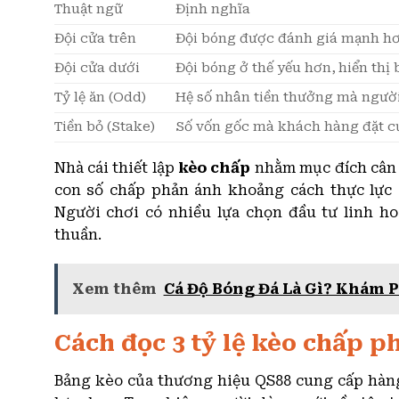
Thuật ngữ
Định nghĩa
Đội cửa trên
Đội bóng được đánh giá mạnh hơn
Đội cửa dưới
Đội bóng ở thế yếu hơn, hiển thị
Tỷ lệ ăn (Odd)
Hệ số nhân tiền thưởng mà người
Tiền bỏ (Stake)
Số vốn gốc mà khách hàng đặt c
Nhà cái thiết lập
kèo chấp
nhằm mục đích cân b
con số chấp phản ánh khoảng cách thực lực củ
Người chơi có nhiều lựa chọn đầu tư linh ho
thuần.
Xem thêm
Cá Độ Bóng Đá Là Gì? Khám P
Cách đọc 3 tỷ lệ kèo chấp p
Bảng kèo của thương hiệu QS88 cung cấp hàng