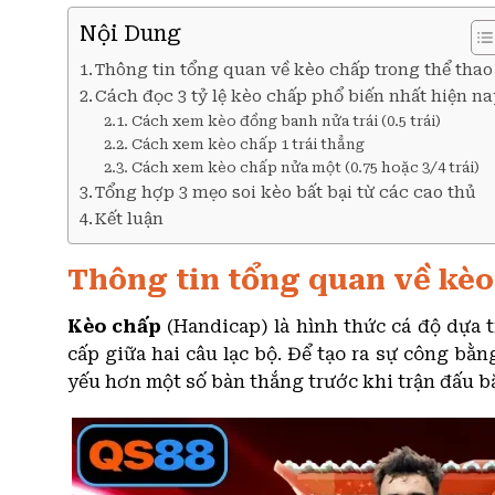
Nội Dung
Thông tin tổng quan về kèo chấp trong thể thao
Cách đọc 3 tỷ lệ kèo chấp phổ biến nhất hiện na
Cách xem kèo đồng banh nửa trái (0.5 trái)
Cách xem kèo chấp 1 trái thẳng
Cách xem kèo chấp nửa một (0.75 hoặc 3/4 trái)
Tổng hợp 3 mẹo soi kèo bất bại từ các cao thủ
Kết luận
Thông tin tổng quan về kèo
Kèo chấp
(Handicap) là hình thức cá độ dựa 
cấp giữa hai câu lạc bộ. Để tạo ra sự công bằn
yếu hơn một số bàn thắng trước khi trận đấu b