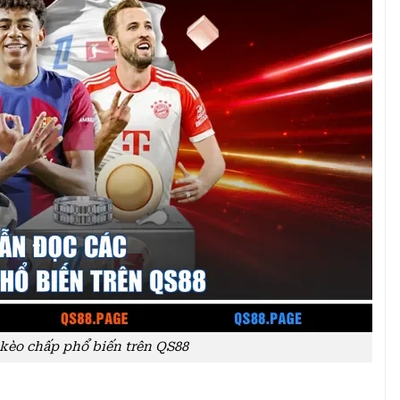
 kèo chấp phổ biến trên QS88