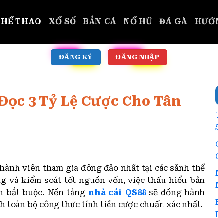
THỂ THAO
XỔ SỐ
BẮN CÁ
NỔ HŨ
ĐÁ GÀ
HƯỚ
ĐĂNG KÝ
ĐĂNG NHẬP
Đọc 3 Tỷ Lệ Cược Cho Tân
 thành viên tham gia đông đảo nhất tại các sảnh thể
ng và kiểm soát tốt nguồn vốn, việc thấu hiểu bản
ện bắt buộc. Nền tảng
nhà cái QS88
sẽ đồng hành
ch toàn bộ công thức tính tiền cược chuẩn xác nhất.