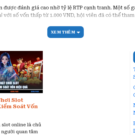
n được đánh giá cao nhờ tỷ lệ RTP cạnh tranh. Một số g
hỉ với số vốn thấp từ 1.000 VND, hội viên đã có thể tha
XEM THÊM
hơi Slot
Kiểm Soát Vốn
 slot online là chủ
u người quan tâm