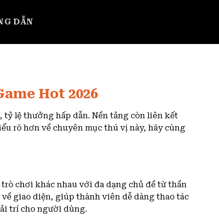
NG DẪN
Game Hot 2026
 tỷ lệ thưởng hấp dẫn. Nền tảng còn liên kết
ểu rõ hơn về chuyên mục thú vị này, hãy cùng
 trò chơi khác nhau với đa dạng chủ đề từ thần
 về giao diện, giúp thành viên dễ dàng thao tác
ải trí cho người dùng.