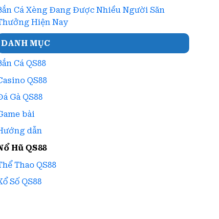
Bắn Cá Xèng Đang Được Nhiều Người Săn
Thưởng Hiện Nay
DANH MỤC
Bắn Cá QS88
Casino QS88
ưới đây là những yếu tố giúp nền tảng giữ chân
Đá Gà QS88
Game bài
Hướng dẫn
Từng biểu tượng, nhân vật hay vòng quay đều
Nổ Hũ QS88
ại và chân thực, giúp mỗi lần quay hũ càng thêm
Thể Thao QS88
Xổ Số QS88
 đây là những tính năng nổi bật giúp tối ưu