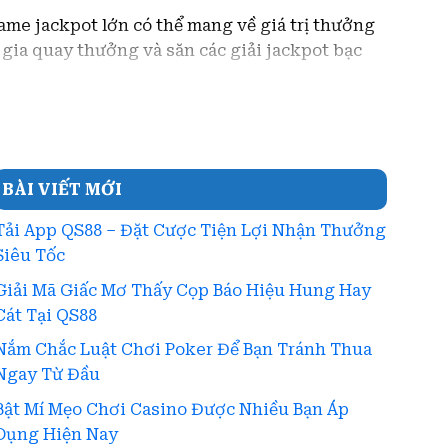
ame jackpot lớn có thể mang về giá trị thưởng
m gia quay thưởng và săn các giải jackpot bạc
BÀI VIẾT MỚI
Tải App QS88 – Đặt Cược Tiện Lợi Nhận Thưởng
Siêu Tốc
Giải Mã Giấc Mơ Thấy Cọp Báo Hiệu Hung Hay
Cát Tại QS88
Nắm Chắc Luật Chơi Poker Để Bạn Tránh Thua
Ngay Từ Đầu
Bật Mí Mẹo Chơi Casino Được Nhiều Bạn Áp
Dụng Hiện Nay