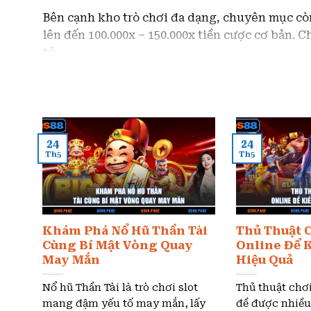
Bên cạnh kho trò chơi đa dạng, chuyên mục
cò
lên đến 100.000x – 150.000x tiền cược cơ bản. C
tỷ.
24
24
Th5
Th5
Khám Phá Nổ Hũ Thần Tài
Thủ Thuật C
Cùng Bí Mật Vòng Quay
Online Để 
May Mắn
Hiệu Quả
Nổ hũ Thần Tài là trò chơi slot
Thủ thuật chơi
mang đậm yếu tố may mắn, lấy
đề được nhiề