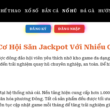
THỂ THAO
XỔ SỐ
BẮN CÁ
NỔ HŨ
ĐÁ GÀ
HƯỚ
ĐĂNG KÝ
ĐĂNG NHẬP
 Cơ Hội Săn Jackpot Với Nhiều 
được đông đảo hội viên yêu thích nhờ kho game đa dạng,
ến trải nghiệm quay hũ chuyên nghiệp, an toàn. Để hi
ại hệ thống nhà cái. Nền tảng hiện cung cấp hơn 1.000
 văn hóa phương Đông. Tất cả sản phẩm đều được tối ưu
liên tục cập nhật game mỗi tháng để tăng trải nghiệm gi