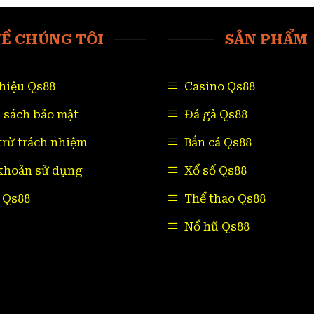
VỀ CHÚNG TÔI
SẢN PHẨM
lượt quay miễn phí khi kích hoạt đủ biểu tượng Scatter
ố nhân thưởng từ x2 đến x100. Khi kích hoạt thành côn
thiệu Qs88
Casino Qs88
 sách bảo mật
Đá gà Qs88
ăng dần theo tổng số tiền cược từ toàn hệ thống. Từ đó, 
trừ trách nhiệm
Bắn cá Qs88
khoản sử dụng
Xổ số Qs88
ý Qs88
Thể thao Qs88
Nổ hũ Qs88