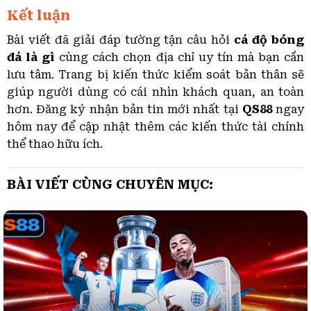
Kết luận
Bài viết đã giải đáp tường tận câu hỏi
cá độ bóng
đá là gì
cùng cách chọn địa chỉ uy tín mà bạn cần
lưu tâm. Trang bị kiến thức kiểm soát bản thân sẽ
giúp người dùng có cái nhìn khách quan, an toàn
hơn. Đăng ký nhận bản tin mới nhất tại
QS88
ngay
hôm nay để cập nhật thêm các kiến thức tài chính
thể thao hữu ích.
BÀI VIẾT CÙNG CHUYÊN MỤC: