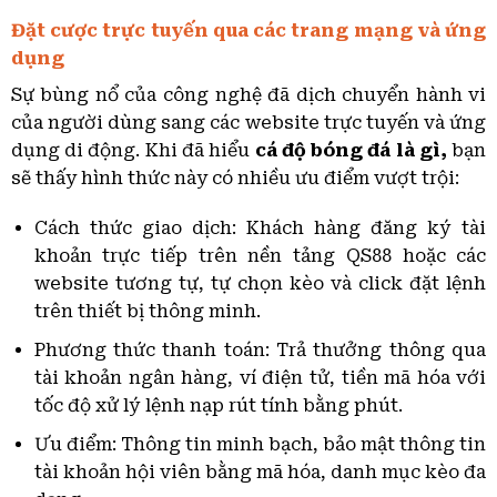
Đặt cược trực tuyến qua các trang mạng và ứng
dụng
Sự bùng nổ của công nghệ đã dịch chuyển hành vi
của người dùng sang các website trực tuyến và ứng
dụng di động. Khi đã hiểu
cá độ bóng đá là gì,
bạn
sẽ thấy hình thức này có nhiều ưu điểm vượt trội:
Cách thức giao dịch: Khách hàng đăng ký tài
khoản trực tiếp trên nền tảng QS88 hoặc các
website tương tự, tự chọn kèo và click đặt lệnh
trên thiết bị thông minh.
Phương thức thanh toán: Trả thưởng thông qua
tài khoản ngân hàng, ví điện tử, tiền mã hóa với
tốc độ xử lý lệnh nạp rút tính bằng phút.
Ưu điểm: Thông tin minh bạch, bảo mật thông tin
tài khoản hội viên bằng mã hóa, danh mục kèo đa