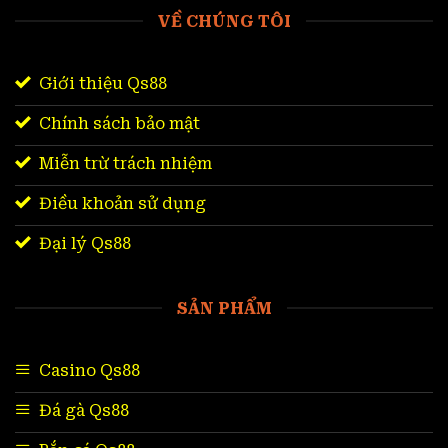
VỀ CHÚNG TÔI
Giới thiệu Qs88
Chính sách bảo mật
Miễn trừ trách nhiệm
Điều khoản sử dụng
Đại lý Qs88
SẢN PHẨM
Casino Qs88
Đá gà Qs88