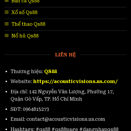
Bắn cá Qs88
Xổ số Qs88
Thể thao Qs88
Nổ hũ Qs88
LIÊN HỆ
Thương hiệu:
QS88
Website:
https://acousticvisions.us.com/
Địa chỉ: 142 Nguyễn Văn Lượng, Phường 17,
Quận Gò Vấp, TP. Hồ Chí Minh
SĐT: 0964815273
Email:
contact@acousticvisions.us.com
Hashtags: #qs88 #qs88page #dangnhapqs88