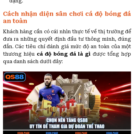
dạng.
Cách nhận diện sân chơi cá độ bóng đá
an toàn
Khách hàng cần có cái nhìn thực tế về thị trường để
đưa ra những quyết định đầu tư thông minh, đúng
đắn. Các tiêu chí đánh giá mức độ an toàn của một
thương hiệu
cá độ bóng đá là gì
được tổng hợp
qua danh sách dưới đây: