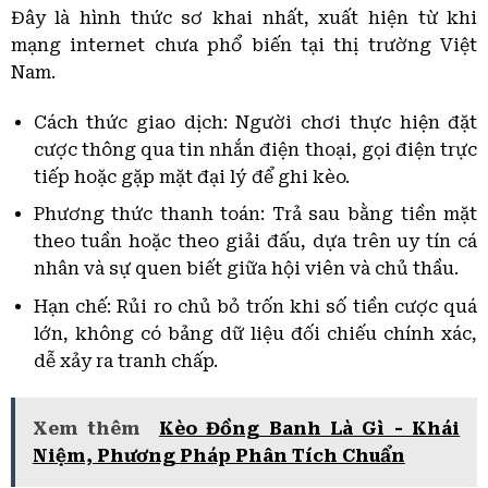
Đây là hình thức sơ khai nhất, xuất hiện từ khi
mạng internet chưa phổ biến tại thị trường Việt
Nam.
Cách thức giao dịch: Người chơi thực hiện đặt
cược thông qua tin nhắn điện thoại, gọi điện trực
tiếp hoặc gặp mặt đại lý để ghi kèo.
Phương thức thanh toán: Trả sau bằng tiền mặt
theo tuần hoặc theo giải đấu, dựa trên uy tín cá
nhân và sự quen biết giữa hội viên và chủ thầu.
Hạn chế: Rủi ro chủ bỏ trốn khi số tiền cược quá
lớn, không có bảng dữ liệu đối chiếu chính xác,
dễ xảy ra tranh chấp.
Xem thêm
Kèo Đồng Banh Là Gì - Khái
Niệm, Phương Pháp Phân Tích Chuẩn