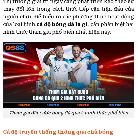
Thị trường giải trí ngày càng phát triển kéo theo sự
thay đổi lớn trong cách thức tiếp cận trận đấu của
người chơi. Để hiểu rõ các phương thức hoạt động
của loại hình
cá độ bóng đá là gì
, cần phân biệt hai
hình thức tham gia phổ biến nhất hiện nay.
Tham gia đặt cược bóng đá qua 2 hình thức phổ biến
Cá độ truyền thống thông qua chủ bóng