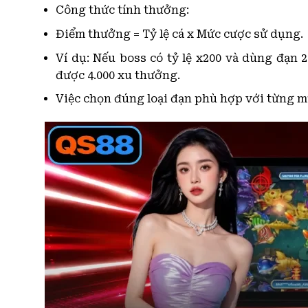
Công thức tính thưởng:
Điểm thưởng = Tỷ lệ cá x Mức cược sử dụng.
Ví dụ: Nếu boss có tỷ lệ x200 và dùng đạn 
được 4.000 xu thưởng.
Việc chọn đúng loại đạn phù hợp với từng m