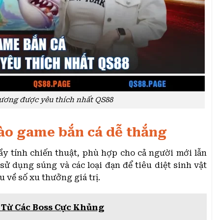
ương được yêu thích nhất QS88
ào game bắn cá dễ thắng
y tính chiến thuật, phù hợp cho cả người mới lẫn
sử dụng súng và các loại đạn để tiêu diệt sinh vật
 về số xu thưởng giá trị.
ỷ Từ Các Boss Cực Khủng