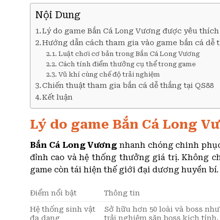
Nội Dung
Lý do game Bắn Cá Long Vương được yêu thích
Hướng dẫn cách tham gia vào game bắn cá dễ 
Luật chơi cơ bản trong Bắn Cá Long Vương
Cách tính điểm thưởng cụ thể trong game
Vũ khí cùng chế độ trải nghiệm
Chiến thuật tham gia bắn cá dễ thắng tại QS88
Kết luận
Lý do game Bắn Cá Long Vư
Bắn Cá Long Vương
nhanh chóng chinh phục 
đỉnh cao và hệ thống thưởng giá trị. Không ch
game còn tái hiện thế giới đại dương huyền bí.
Điểm nổi bật
Thông tin
Hệ thống sinh vật
Sở hữu hơn 50 loài và boss n
đa dạng
trải nghiệm săn boss kịch tính.