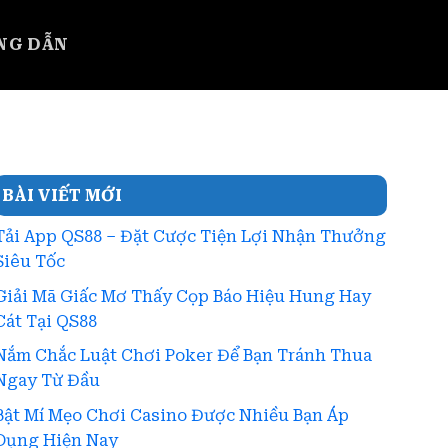
NG DẪN
BÀI VIẾT MỚI
Tải App QS88 – Đặt Cược Tiện Lợi Nhận Thưởng
Siêu Tốc
Giải Mã Giấc Mơ Thấy Cọp Báo Hiệu Hung Hay
Cát Tại QS88
Nắm Chắc Luật Chơi Poker Để Bạn Tránh Thua
Ngay Từ Đầu
Bật Mí Mẹo Chơi Casino Được Nhiều Bạn Áp
Dụng Hiện Nay