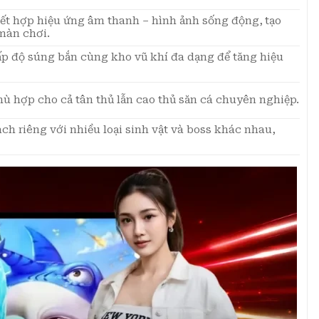
kết hợp hiệu ứng âm thanh – hình ảnh sống động, tạo
màn chơi.
ấp độ súng bắn cùng kho vũ khí đa dạng để tăng hiệu
hù hợp cho cả tân thủ lẫn cao thủ săn cá chuyên nghiệp.
 riêng với nhiều loại sinh vật và boss khác nhau,