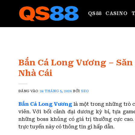
QS88
CASINO
Bắn Cá Long Vương – Săn
Nhà Cái
ĐĂNG VÀO
24 THÁNG 5, 2026
BỞI
SEO
Bắn Cá Long Vương
là một trong những trò 
viên. Với bối cảnh đại dương kỳ bí, tựa gam
những boss khủng có giá trị thưởng cực cao. 
trực tuyến này có thông tin gì hấp dẫn.