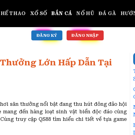
THỂ THAO
XỔ SỐ
BẮN CÁ
NỔ HŨ
ĐÁ GÀ
HƯỚ
ĐĂNG KÝ
ĐĂNG NHẬP
 Thưởng Lớn Hấp Dẫn Tại
chơi săn thưởng nổi bật đang thu hút đông đảo hội
e mang đến hàng loạt sinh vật biển độc đáo cùng
Cùng truy cập QS88 tìm hiểu chi tiết về tựa game