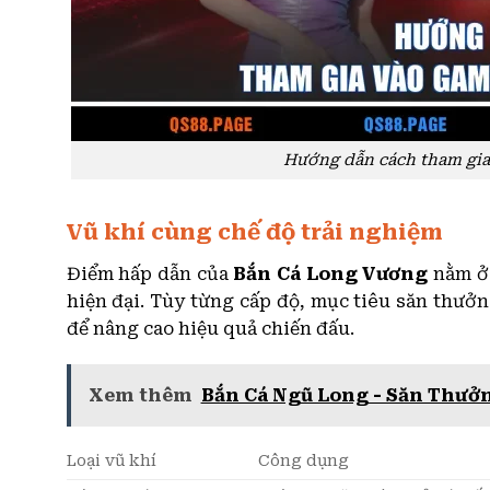
Hướng dẫn cách tham gi
Vũ khí cùng chế độ trải nghiệm
Điểm hấp dẫn của
Bắn Cá Long Vương
nằm ở 
hiện đại. Tùy từng cấp độ, mục tiêu săn thưởn
để nâng cao hiệu quả chiến đấu.
Xem thêm
Bắn Cá Ngũ Long - Săn Thưở
Loại vũ khí
Công dụng